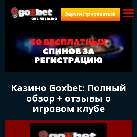
Зарегистрироваться
Казино Goxbet: Полный
обзор + отзывы о
игровом клубе