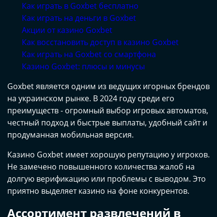
Как играть в Goxbet бесплатно
Как играть на деньги в Goxbet
Акции от казино Goxbet
Как восстановить доступ в казино Goxbet
Как играть на Goxbet со смартфона
Казино Goxbet: плюсы и минусы
Goxbet является одним из ведущих игорных брендов
на украинском рынке. В 2024 году среди его
преимуществ - огромный выбор игровых автоматов,
честный подход и быстрые выплаты, удобный сайт и
продуманная мобильная версия.
Казино Goxbet имеет хорошую репутацию у игроков.
Не замечено повышенного количества жалоб на
долгую верификацию или проблемы с выводом. Это
приятно выделяет казино на фоне конкурентов.
Ассортимент развлечений в