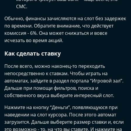
СМС.
Обычно, финансы зачисляются на слот без задержек
по времени. Обратите внимание, что действует
комиссия - 6%. Она может снижаться и вовсе
исчезать во время акций.
Как сделать ставку
После всего, можно наконец-то переходить
непосредственно к ставкам. Чтобы играть на
автоматах, зайдите в раздел портала “Игровой зал”.
Дальше при помощи фильтров, поиска и
собственного вкуса выберите интересный слот.
Нажмите на кнопку “Деньги”, появляющуюся при
наведении на слот курсора. После этого автомат
загрузится. Дальше выберите размер ставки и, если
это возможно - то, на что вы ставите. И нажмите на