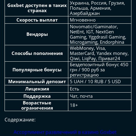
Украина, Россия, Грузия,
Goxbet доступен в таких
Польша, Армения,
странах
Азербайджан
Скорость выплат
Мгновенно
Novomatic/Gaminator,
NetEnt, IGT, NextGen
Вендоры
Gaming, Yggdrasil Gaming,
Microgaming, Endorphina
WebMoney, Visa,
Способы пополнения
MasterCard, Yandex money,
Qiwi, LiqPay, Приват24
Бездепозитный бонус 450
Популярные бонусы
грн / 900 руб за
регистрацию
Минимальный депозит
5 UAH / 10 RUB / 5 USD
Лицензия
Есть
Поддержка
Чат, почта
Возрастные
18+
ограничения
Содержание:
Ассортимент развлечений в казино Goxbet