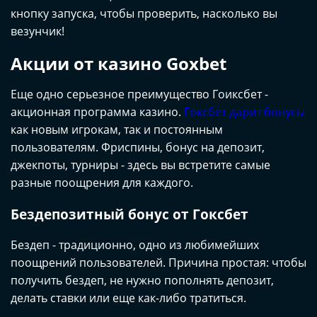
кнопку запуска, чтобы проверить, насколько вы
везунчик!
Акции от казино Goxbet
Еще одно серьезное преимущество Гоиксбет -
акционная программа казино.
Гоксбет дарит бонусы
как новым игрокам, так и постоянным
пользователям. Фриспины, бонус на депозит,
джекпоты, турниры - здесь вы встретите самые
разные поощрения для каждого.
Бездепозитный бонус от Гоксбет
Бездеп - традиционно, одно из любимейших
поощрений пользователей. Причина простая: чтобы
получить бездеп, не нужно пополнять депозит,
делать ставки или еще как-либо тратиться.