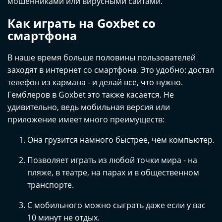
мошенниками или вирусными сайтами.
Как играть на Goxbet со
смартфона
В наше время больше половины пользователей
заходят в интернет со смартфона. Это удобно: достал
телефон из кармана - и делай все, что нужно.
Гемблеров в Goxbet это также касается. Не
удивительно, ведь мобильная версия или
приложение имеет много преимуществ:
Она грузится намного быстрее, чем компьютер.
Позволяет играть из любой точки мира - на
пляже, в театре, на парах и в общественном
транспорте.
С мобильного можно сыграть даже если у вас
10 минут не отдых.