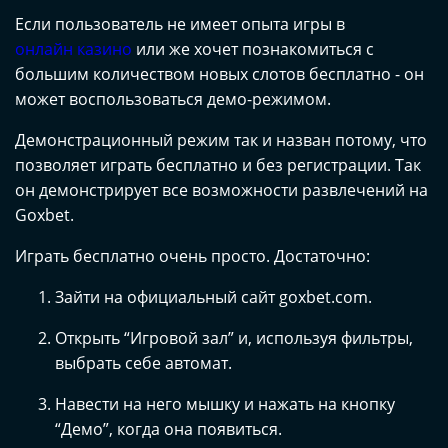
Если пользователь не имеет опыта игры в
онлайн казино
или же хочет познакомиться с
большим количеством новых слотов бесплатно - он
может воспользоваться демо-режимом.
Демонстрационный режим так и назван потому, что
позволяет играть бесплатно и без регистрации. Так
он демонстрирует все возможности развлечений на
Goxbet.
Играть бесплатно очень просто. Достаточно:
Зайти на официальный сайт goxbet.com.
Открыть “Игровой зал” и, используя фильтры,
выбрать себе автомат.
Навести на него мышку и нажать на кнопку
“Демо”, когда она появиться.