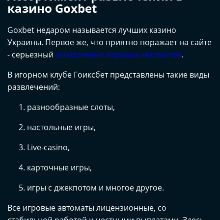
казино Goxbet
Goxbet недаром называется лучших казино
Украины. Первое же, что приятно поражает на сайте
- серьезный
ассортимент игровых автоматов
.
В игорном клубе Гоиксбет представлены такие виды
развлечений:
разнообразные слоты,
настольные игры,
Live-casino,
карточные игры,
игры с джекпотом и многое другое.
Все игровые автоматы лицензионные, со