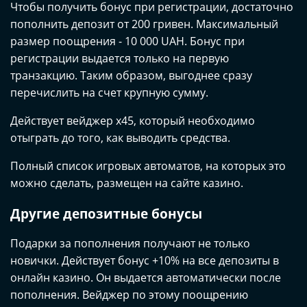
Чтобы получить бонус при регистрации, достаточно
пополнить депозит от 200 гривен. Максимальный
размер поощрения - 10 000 UAH. Бонус при
регистрации выдается только на первую
транзакцию. Таким образом, выгоднее сразу
перечислить на счет крупную сумму.
Действует вейджер х45, который необходимо
отыграть до того, как выводить средства.
Полный список игровых автоматов, на которых это
можно сделать, размещен на сайте казино.
Другие депозитные бонусы
Подарки за пополнения получают не только
новички. Действует бонус +10% на все депозиты в
онлайн казино. Он выдается автоматически после
пополнения. Вейджер по этому поощрению