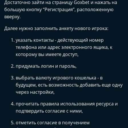
Достаточно зайти на страницу Goxbet и нажать на
большую кнопку “Регистрация”, расположенную
вверху.
Далее нужно заполнить анкету нового игрока:
указать контакты - действующий номер
телефона или адрес электронного ящика, к
которому вы имеете доступ,
придумать логин и пароль,
выбрать валюту игрового кошелька - в
будущем, есть возможность добавить еще одну
через настройки,
прочитать правила использования ресурса и
подтвердить согласие с ними,
отметить согласие в получением