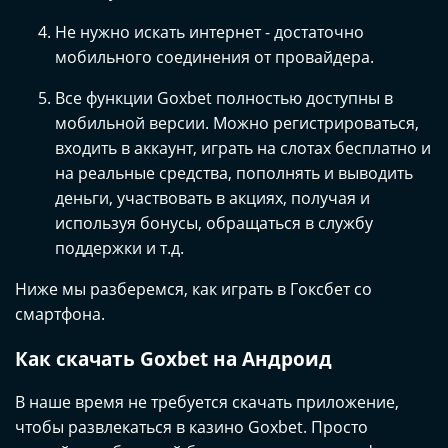
Не нужно искать интернет - достаточно
мобильного соединения от провайдера.
Все функции Goxbet полностью доступны в
мобильной версии. Можно регистрироваться,
входить в аккаунт, играть на слотах бесплатно и
на реальные средства, пополнять и выводить
деньги, участвовать в акциях, получая и
используя бонусы, обращаться в службу
поддержки и т.д.
Ниже мы разберемся, как играть в Гоксбет со
смартфона.
Как скачать Goxbet на Андроид
В наше время не требуется скачать приложение,
чтобы развлекаться в казино Goxbet. Просто