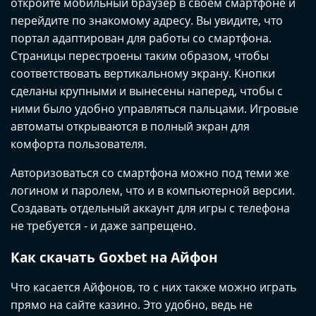
откройте мобильный браузер в своем смартфоне и
перейдите по знакомому адресу. Вы увидите, что
портал адаптирован для работы со смартфона.
Страницы перестроены таким образом, чтобы
соответствовать вертикальному экрану. Кнопки
сделаны крупными и вынесены наперед, чтобы с
ними было удобно управляться пальцами. Игровые
автоматы открываются в полный экран для
комфорта пользователя.
Авторизоваться со смартфона можно под теми же
логином и паролем, что и в компьютерной версии.
Создавать отдельный аккаунт для игры с телефона
не требуется - и даже запрещено.
Как скачать Goxbet на Айфон
Что касается Айфонов, то с них также можно играть
прямо на сайте казино. Это удобно, ведь не